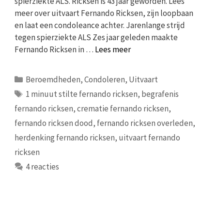
spierziekte ALS. Ricksen is 43 jaar geworden. Lees
meer over uitvaart Fernando Ricksen, zijn loopbaan
en laat een condoleance achter. Jarenlange strijd
tegen spierziekte ALS Zes jaar geleden maakte
Fernando Ricksen in …
Lees meer
Categorieën
Beroemdheden
,
Condoleren
,
Uitvaart
Tags
1 minuut stilte fernando ricksen
,
begrafenis
fernando ricksen
,
crematie fernando ricksen
,
fernando ricksen dood
,
fernando ricksen overleden
,
herdenking fernando ricksen
,
uitvaart fernando
ricksen
4 reacties