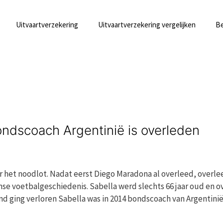
Uitvaartverzekering
Uitvaartverzekering vergelijken
Be
ondscoach Argentinië is overleden
r het noodlot. Nadat eerst Diego Maradona al overleed, overl
nse voetbalgeschiedenis. Sabella werd slechts 66 jaar oud en o
nd ging verloren Sabella was in 2014 bondscoach van Argentini