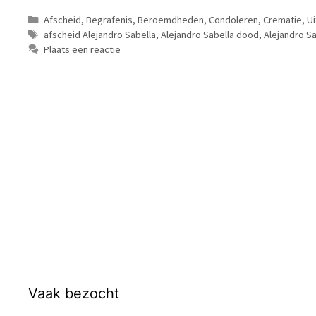
Categorieën
Afscheid
,
Begrafenis
,
Beroemdheden
,
Condoleren
,
Crematie
,
Ui
Tags
afscheid Alejandro Sabella
,
Alejandro Sabella dood
,
Alejandro S
Plaats een reactie
Vaak bezocht