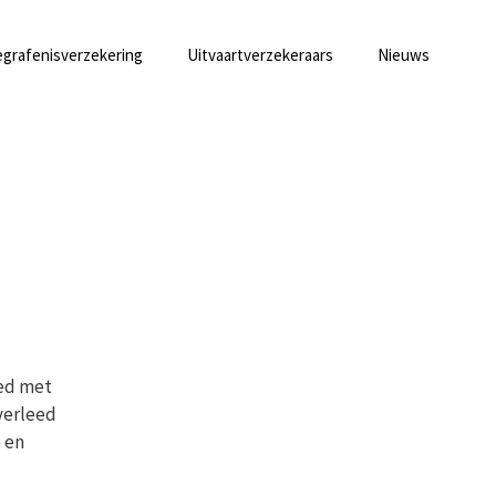
grafenisverzekering
Uitvaartverzekeraars
Nieuws
eed met
verleed
ë en