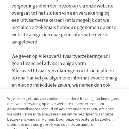
vergoeding indien een bezoeker via onze website
overgaat tot het sluiten van een verzekering bij
een uitvaartverzekeraar. Het is mogelijk dat we
niet alle verzekeraars hebben opgenomen op onze
website aangezien daar geen informatie over is
aangeleverd.
We geven op AllesoverUitvaartverzekeringen.nl
geen financieel advies in enige vorm.
AllesoverUitvaartverzekeringen richt zicht alleen
op onafhankelijke algemene informatievoorziening
en niet op individuele zaken, wij nemen dan ook
geen persoonlijke vragen in behandeling. Bekijk
Wij maken gebruik van cookies en andere tracking-technologieën
voor meer informatie op de website van de AFM
om uw surfervaring op onze website te verbeteren, om
www.afm.nl
gepersonaliseerde inhoud en advertenties te tonen, om onze
website verkeer te analyseren en om te begrijpen waar onze
bezoekers vandaan komen. Door onze website te bezoeken,
Disclaimer | Privacy | Cookies | Werkwijze
stemt u in met ons gebruik van cookies en andere