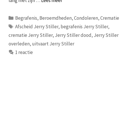
lang met zijn …
Lees meer
Categorieën
Begrafenis
,
Beroemdheden
,
Condoleren
,
Crematie
Tags
Afscheid Jerry Stiller
,
begrafenis Jerry Stiller
,
crematie Jerry Stiller
,
Jerry Stiller dood
,
Jerry Stiller
overleden
,
uitvaart Jerry Stiller
1 reactie