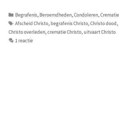
Categorieën
Begrafenis
,
Beroemdheden
,
Condoleren
,
Crematie
Tags
Afscheid Christo
,
begrafenis Christo
,
Christo dood
,
Christo overleden
,
crematie Christo
,
uitvaart Christo
1 reactie