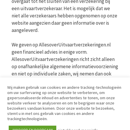
overgaat tot het sluiten van een verzekering bij
een uitvaartverzekeraar. Het is mogelijk dat we
niet alle verzekeraars hebben opgenomen op onze
website aangezien daar geen informatie over is
aangeleverd.
We geven op AllesoverUitvaartverzekeringen.nl
geen financieel advies in enige vorm.
AllesoverUitvaartverzekeringen richt zicht alleen
op onafhankelijke algemene informatievoorziening
en niet op individuele zaken, wij nemen dan ook
geen persoonlijke vragen in behandeling. Bekijk
Wij maken gebruik van cookies en andere tracking-technologieën
voor meer informatie op de website van de AFM
om uw surfervaring op onze website te verbeteren, om
www.afm.nl
gepersonaliseerde inhoud en advertenties te tonen, om onze
website verkeer te analyseren en om te begrijpen waar onze
bezoekers vandaan komen. Door onze website te bezoeken,
Disclaimer | Privacy | Cookies | Werkwijze
stemt u in met ons gebruik van cookies en andere
trackingtechnologieën.