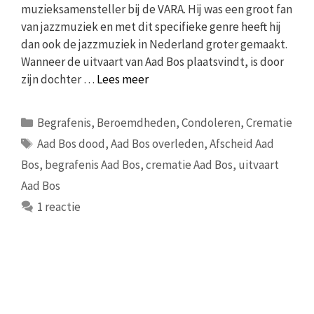
muzieksamensteller bij de VARA. Hij was een groot fan
van jazzmuziek en met dit specifieke genre heeft hij
dan ook de jazzmuziek in Nederland groter gemaakt.
Wanneer de uitvaart van Aad Bos plaatsvindt, is door
zijn dochter …
Lees meer
Categorieën
Begrafenis
,
Beroemdheden
,
Condoleren
,
Crematie
Tags
Aad Bos dood
,
Aad Bos overleden
,
Afscheid Aad
Bos
,
begrafenis Aad Bos
,
crematie Aad Bos
,
uitvaart
Aad Bos
1 reactie