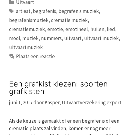
Categorieën
Uitvaart
Tags
artiest
,
begrafenis
,
begrafenis muziek
,
begrafenismuziek
,
crematie muziek
,
crematiemuziek
,
emotie
,
emotineel
,
huilen
,
lied
,
mooi
,
muziek
,
nummers
,
uitvaart
,
uitvaart muziek
,
uitvaartmuziek
Plaats een reactie
Een grafkist kiezen: soorten
grafkisten
juni 1, 2017
door
Kasper, Uitvaartverzekering expert
Als de keuze is gemaakt of er een begrafenis of een
crematie plaats zal vinden, komen er nog meer