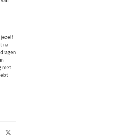
 van
 jezelf
t na
l dragen
in
rg met
hebt