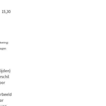
15,30
kering:
ragen
lijden)
rschil
oor
orbeeld
or