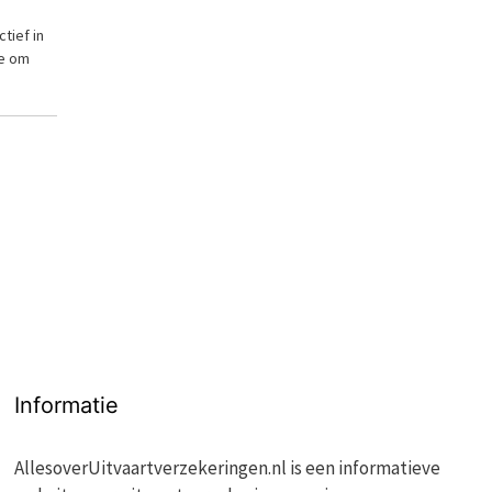
tief in
ie om
Informatie
AllesoverUitvaartverzekeringen.nl is een informatieve