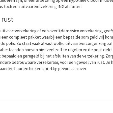
kinderen zijn, of een afbetaling op een hypotheek. Door middel
us toch een uitvaartverzekering ING afsluiten.
 rust
uitvaartverzekering of een overlijdensrisico verzekering, geeft
s een compleet pakket waarbij een bepaalde som geld vrij kom
n de polis. Zo staat vaak al vast welke uitvaartverzorger zorg za
nabestaanden hoeven niet veel zelf te regelen en de polis dekt 
ebt bepaald en geregeld bij het afsluiten van de verzekering. Zo
 andere betrouwbare verzekeraar, voor een gevoel van rust. Je 
staanden houden hier een prettig gevoel aan over.