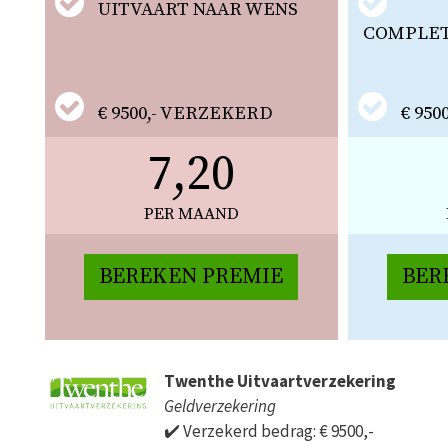
UITVAART NAAR WENS
COMPLETE
€ 9500,- VERZEKERD
€ 95
7,20
PER MAAND
BEREKEN PREMIE
BER
Twenthe Uitvaartverzekering
Geldverzekering
✔️ Verzekerd bedrag: € 9500,-