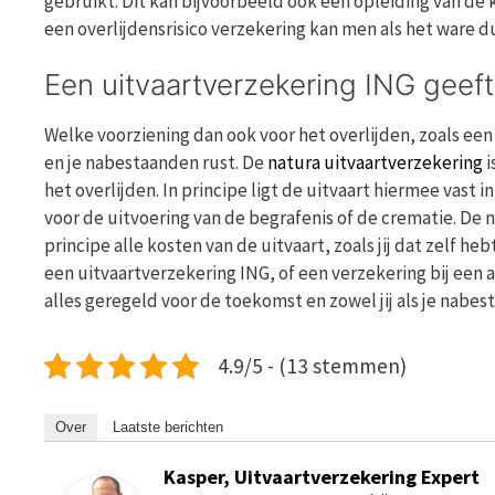
gebruikt. Dit kan bijvoorbeeld ook een opleiding van de 
een overlijdensrisico verzekering kan men als het ware d
Een uitvaartverzekering ING geeft
Welke voorziening dan ook voor het overlijden, zoals een 
en je nabestaanden rust. De
natura uitvaartverzekering
i
het overlijden. In principe ligt de uitvaart hiermee vast i
voor de uitvoering van de begrafenis of de crematie. De 
principe alle kosten van de uitvaart, zoals jij dat zelf h
een uitvaartverzekering ING, of een verzekering bij een
alles geregeld voor de toekomst en zowel jij als je nabe
4.9/5 - (13 stemmen)
Over
Laatste berichten
Kasper, Uitvaartverzekering Expert