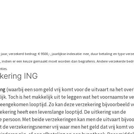
aar, verzekerd bedrag: € 9500,-, jaarlijkse indexatie: nee, duur betaling en type verze
iet, indien er een keuze gemaakt moet worden dan begrafenis. Andere verzekerde bed
ties.
ekering ING
ing
(waarbij een som geld vrij komt voor de uitvaart na het over
ijk. Toch is het makkelijk uit te leggen wat het voornaamste ve
vereengekomen looptijd. Zo kan deze verzekering bijvoorbeeld v
ekering heeft een levenslange looptijd. De uitkering van de
rde persoon. Met beide verzekeringen kan men de uitvaart bijvo
et de verzekeringsnemer vrij waar men het geld dat vrij komt vo