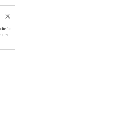
tief in
ie om