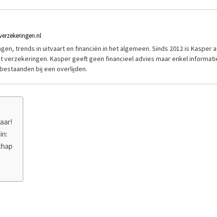
verzekeringen.nl
ngen, trends in uitvaart en financiën in het algemeen. Sinds 2012 is Kasper ac
met verzekeringen. Kasper geeft geen financieel advies maar enkel informat
estaanden bij een overlijden.
aar!
in:
chap