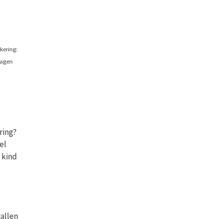
kering:
ragen
ring?
el
 kind
vallen