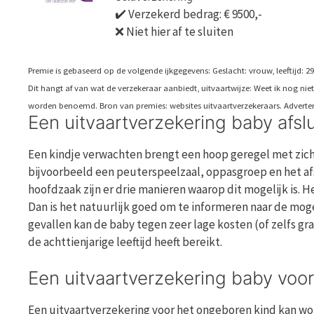
✔️ Verzekerd bedrag: € 9500,-
❌ Niet hier af te sluiten
Premie is gebaseerd op de volgende ijkgegevens: Geslacht: vrouw, leeftijd: 29 j
Dit hangt af van wat de verzekeraar aanbiedt, uitvaartwijze: Weet ik nog n
worden benoemd. Bron van premies: websites uitvaartverzekeraars. Adverten
Een uitvaartverzekering baby afsl
Een kindje verwachten brengt een hoop geregel met zic
bijvoorbeeld een peuterspeelzaal, oppasgroep en het afsl
hoofdzaak zijn er drie manieren waarop dit mogelijk is. H
Dan is het natuurlijk goed om te informeren naar de mog
gevallen kan de baby tegen zeer lage kosten (of zelfs gr
de achttienjarige leeftijd heeft bereikt.
Een uitvaartverzekering baby voo
Een uitvaartverzekering voor het ongeboren kind kan wor