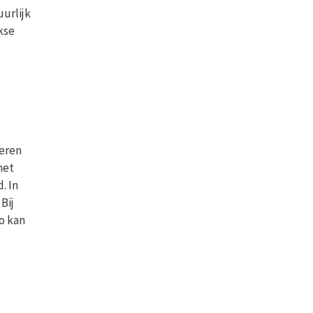
uurlijk
kse
keren
het
. In
Bij
o kan