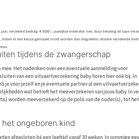
aar, verzekerd bedrag: € 9500,-, jaarlijkse indexatie: nee, duur betaling en type verze
iet, indien er een keuze gemaakt moet worden dan begrafenis. Andere verzekerde bed
ties.
uiten tijdens de zwangerschap
h mee. Het nadenken over een eventuele aanmelding voor
uiten van een uitvaartverzekering baby horen hier ook bij. In
eb je voor jezelf en je eventuele partner al een uitvaartverzeke
elijkheden wat betreft het meeverzekeren van jouw baby. In ve
atis) worden meeverzekerd op de polis van de ouder(s), tot het
r het ongeboren kind
den afgesloten bij een leeftijd vanaf 20 weken. In sommige ge