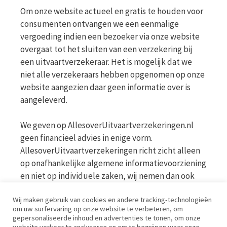
Om onze website actueel en gratis te houden voor
consumenten ontvangen we een eenmalige
vergoeding indien een bezoeker via onze website
overgaat tot het sluiten van een verzekering bij
een uitvaartverzekeraar. Het is mogelijk dat we
niet alle verzekeraars hebben opgenomen op onze
website aangezien daar geen informatie over is
aangeleverd.
We geven op AllesoverUitvaartverzekeringen.nl
geen financieel advies in enige vorm.
AllesoverUitvaartverzekeringen richt zicht alleen
op onafhankelijke algemene informatievoorziening
en niet op individuele zaken, wij nemen dan ook
geen persoonlijke vragen in behandeling. Bekijk
Wij maken gebruik van cookies en andere tracking-technologieën
voor meer informatie op de website van de AFM
om uw surfervaring op onze website te verbeteren, om
www.afm.nl
gepersonaliseerde inhoud en advertenties te tonen, om onze