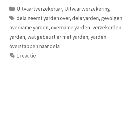
Categorieën
Uitvaartverzekeraar
,
Uitvaartverzekering
Tags
dela neemt yarden over
,
dela yarden
,
gevolgen
overname yarden
,
overname yarden
,
verzekerden
yarden
,
wat gebeurt er met yarden
,
yarden
overstappen naar dela
1 reactie