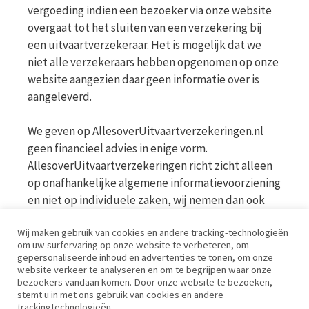
vergoeding indien een bezoeker via onze website
overgaat tot het sluiten van een verzekering bij
een uitvaartverzekeraar. Het is mogelijk dat we
niet alle verzekeraars hebben opgenomen op onze
website aangezien daar geen informatie over is
aangeleverd.
We geven op AllesoverUitvaartverzekeringen.nl
geen financieel advies in enige vorm.
AllesoverUitvaartverzekeringen richt zicht alleen
op onafhankelijke algemene informatievoorziening
en niet op individuele zaken, wij nemen dan ook
geen persoonlijke vragen in behandeling. Bekijk
Wij maken gebruik van cookies en andere tracking-technologieën
voor meer informatie op de website van de AFM
om uw surfervaring op onze website te verbeteren, om
www.afm.nl
gepersonaliseerde inhoud en advertenties te tonen, om onze
website verkeer te analyseren en om te begrijpen waar onze
bezoekers vandaan komen. Door onze website te bezoeken,
Disclaimer | Privacy | Cookies | Werkwijze
stemt u in met ons gebruik van cookies en andere
trackingtechnologieën.