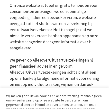
Om onze website actueel en gratis te houden voor
consumenten ontvangen we een eenmalige
vergoeding indien een bezoeker via onze website
overgaat tot het sluiten van een verzekering bij
een uitvaartverzekeraar. Het is mogelijk dat we
niet alle verzekeraars hebben opgenomen op onze
website aangezien daar geen informatie over is
aangeleverd.
We geven op AllesoverUitvaartverzekeringen.nl
geen financieel advies in enige vorm.
AllesoverUitvaartverzekeringen richt zicht alleen
op onafhankelijke algemene informatievoorziening
en niet op individuele zaken, wij nemen dan ook
geen persoonlijke vragen in behandeling. Bekijk
Wij maken gebruik van cookies en andere tracking-technologieën
voor meer informatie op de website van de AFM
om uw surfervaring op onze website te verbeteren, om
www.afm.nl
gepersonaliseerde inhoud en advertenties te tonen, om onze