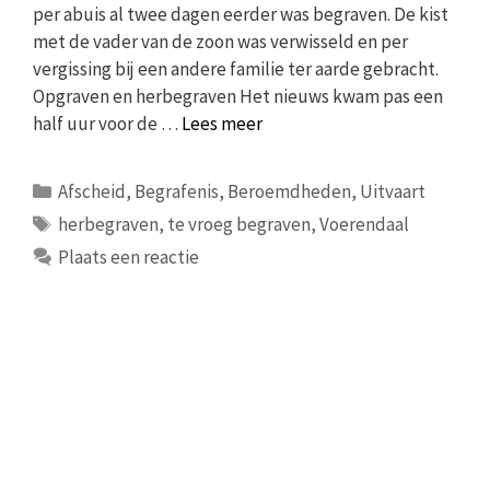
per abuis al twee dagen eerder was begraven. De kist
met de vader van de zoon was verwisseld en per
vergissing bij een andere familie ter aarde gebracht.
Opgraven en herbegraven Het nieuws kwam pas een
half uur voor de …
Lees meer
Categorieën
Afscheid
,
Begrafenis
,
Beroemdheden
,
Uitvaart
Tags
herbegraven
,
te vroeg begraven
,
Voerendaal
Plaats een reactie