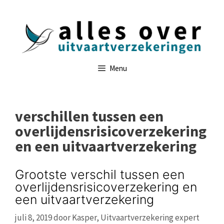
Ga
naar
de
inhoud
Menu
verschillen tussen een
overlijdensrisicoverzekering
en een uitvaartverzekering
Grootste verschil tussen een
overlijdensrisicoverzekering en
een uitvaartverzekering
juli 8, 2019
door
Kasper, Uitvaartverzekering expert