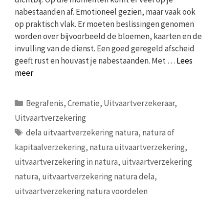
nabestaanden af. Emotioneel gezien, maar vaak ook
op praktisch vlak. Er moeten beslissingen genomen
worden over bijvoorbeeld de bloemen, kaarten en de
invulling van de dienst. Een goed geregeld afscheid
geeft rust en houvast je nabestaanden. Met …
Lees
meer
Categorieën
Begrafenis
,
Crematie
,
Uitvaartverzekeraar
,
Uitvaartverzekering
Tags
dela uitvaartverzekering natura
,
natura of
kapitaalverzekering
,
natura uitvaartverzekering
,
uitvaartverzekering in natura
,
uitvaartverzekering
natura
,
uitvaartverzekering natura dela
,
uitvaartverzekering natura voordelen