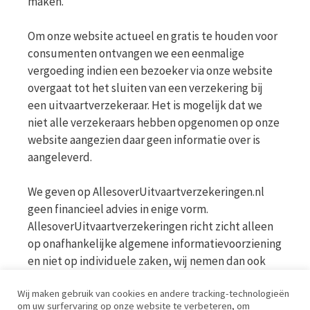
maken.
Om onze website actueel en gratis te houden voor
consumenten ontvangen we een eenmalige
vergoeding indien een bezoeker via onze website
overgaat tot het sluiten van een verzekering bij
een uitvaartverzekeraar. Het is mogelijk dat we
niet alle verzekeraars hebben opgenomen op onze
website aangezien daar geen informatie over is
aangeleverd.
We geven op AllesoverUitvaartverzekeringen.nl
geen financieel advies in enige vorm.
AllesoverUitvaartverzekeringen richt zicht alleen
op onafhankelijke algemene informatievoorziening
en niet op individuele zaken, wij nemen dan ook
geen persoonlijke vragen in behandeling. Bekijk
Wij maken gebruik van cookies en andere tracking-technologieën
voor meer informatie op de website van de AFM
om uw surfervaring op onze website te verbeteren, om