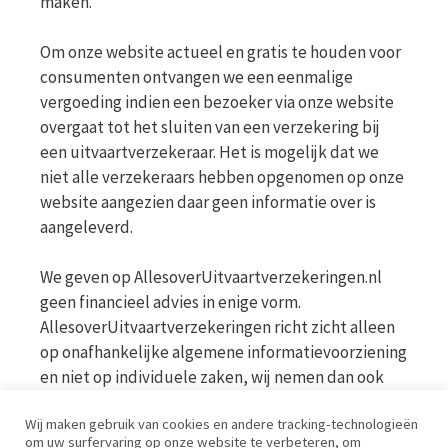
maken.
Om onze website actueel en gratis te houden voor
consumenten ontvangen we een eenmalige
vergoeding indien een bezoeker via onze website
overgaat tot het sluiten van een verzekering bij
een uitvaartverzekeraar. Het is mogelijk dat we
niet alle verzekeraars hebben opgenomen op onze
website aangezien daar geen informatie over is
aangeleverd.
We geven op AllesoverUitvaartverzekeringen.nl
geen financieel advies in enige vorm.
AllesoverUitvaartverzekeringen richt zicht alleen
op onafhankelijke algemene informatievoorziening
en niet op individuele zaken, wij nemen dan ook
geen persoonlijke vragen in behandeling. Bekijk
Wij maken gebruik van cookies en andere tracking-technologieën
voor meer informatie op de website van de AFM
om uw surfervaring op onze website te verbeteren, om