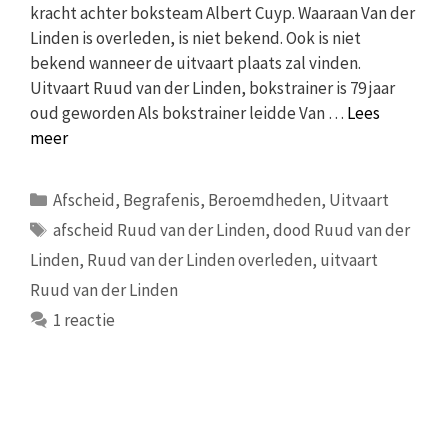
kracht achter boksteam Albert Cuyp. Waaraan Van der
Linden is overleden, is niet bekend. Ook is niet
bekend wanneer de uitvaart plaats zal vinden.
Uitvaart Ruud van der Linden, bokstrainer is 79 jaar
oud geworden Als bokstrainer leidde Van …
Lees
meer
Categorieën
Afscheid
,
Begrafenis
,
Beroemdheden
,
Uitvaart
Tags
afscheid Ruud van der Linden
,
dood Ruud van der
Linden
,
Ruud van der Linden overleden
,
uitvaart
Ruud van der Linden
1 reactie