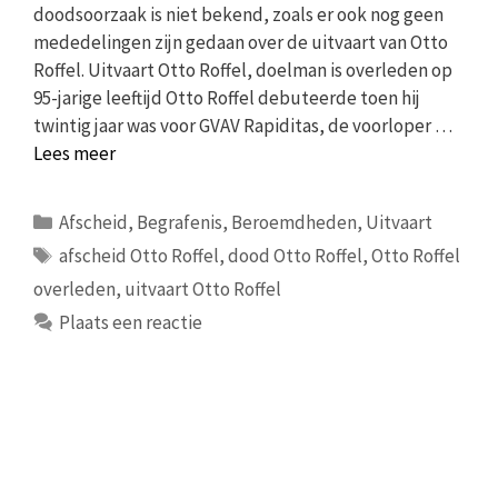
doodsoorzaak is niet bekend, zoals er ook nog geen
mededelingen zijn gedaan over de uitvaart van Otto
Roffel. Uitvaart Otto Roffel, doelman is overleden op
95-jarige leeftijd Otto Roffel debuteerde toen hij
twintig jaar was voor GVAV Rapiditas, de voorloper …
Lees meer
Categorieën
Afscheid
,
Begrafenis
,
Beroemdheden
,
Uitvaart
Tags
afscheid Otto Roffel
,
dood Otto Roffel
,
Otto Roffel
overleden
,
uitvaart Otto Roffel
Plaats een reactie