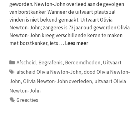
geworden. Newton-John overleed aan de gevolgen
van borstkanker. Wanneer de uitvaart plaats zal
vinden is niet bekend gemaakt. Uitvaart Olivia
Newton-John; zangeres is 73 jaar oud geworden Olivia
Newton-John kreeg verschillende keren te maken
met borstkanker, iets …
Lees meer
Categorieën
Afscheid
,
Begrafenis
,
Beroemdheden
,
Uitvaart
Tags
afscheid Olivia Newton-John
,
dood Olivia Newton-
John
,
Olivia Newton-John overleden
,
uitvaart Olivia
Newton-John
6 reacties