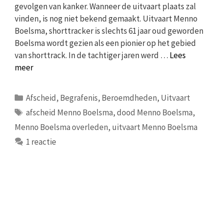
gevolgen van kanker. Wanneer de uitvaart plaats zal
vinden, is nog niet bekend gemaakt. Uitvaart Menno
Boelsma, shorttracker is slechts 61 jaar oud geworden
Boelsma wordt gezien als een pionier op het gebied
van shorttrack. In de tachtiger jaren werd …
Lees
meer
Categorieën
Afscheid
,
Begrafenis
,
Beroemdheden
,
Uitvaart
Tags
afscheid Menno Boelsma
,
dood Menno Boelsma
,
Menno Boelsma overleden
,
uitvaart Menno Boelsma
1 reactie