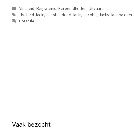
Categorieën
Afscheid
,
Begrafenis
,
Beroemdheden
,
Uitvaart
Tags
afscheid Jacky Jacoba
,
dood Jacky Jacoba
,
Jacky Jacoba over
1 reactie
Vaak bezocht