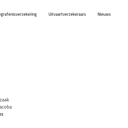
grafenisverzekering
Uitvaartverzekeraars
Nieuws
rzaak
Jacoba
es