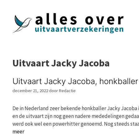
Ga
naar
de
inhoud
Uitvaart Jacky Jacoba
Uitvaart Jacky Jacoba, honkballer
december 21, 2022
door
Redactie
De in Nederland zeer bekende honkballer Jacky Jacoba i
en de uitvaart zijn nog geen nadere mededelingen gedaan
werd ook wel een powerhitter genoemd. Nog steeds sta
meer