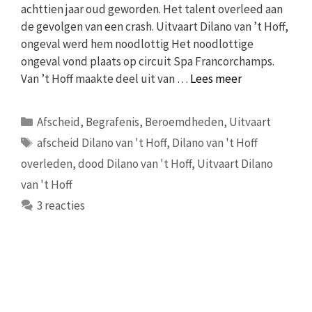
achttien jaar oud geworden. Het talent overleed aan
de gevolgen van een crash. Uitvaart Dilano van ’t Hoff,
ongeval werd hem noodlottig Het noodlottige
ongeval vond plaats op circuit Spa Francorchamps.
Van ’t Hoff maakte deel uit van …
Lees meer
Categorieën
Afscheid
,
Begrafenis
,
Beroemdheden
,
Uitvaart
Tags
afscheid Dilano van 't Hoff
,
Dilano van 't Hoff
overleden
,
dood Dilano van 't Hoff
,
Uitvaart Dilano
van 't Hoff
3 reacties