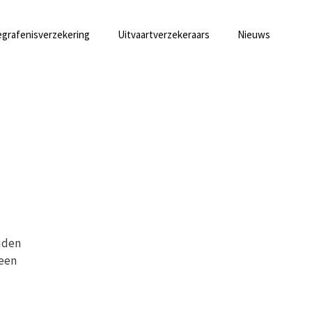
grafenisverzekering
Uitvaartverzekeraars
Nieuws
ijden
geen