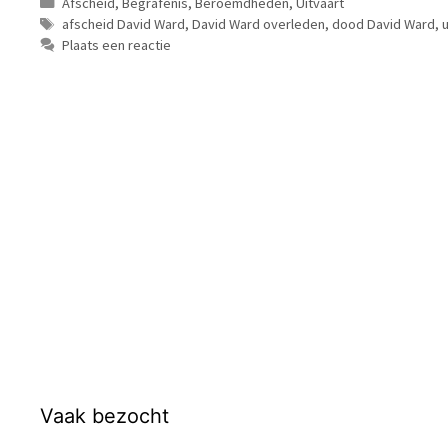
Categorieën
Afscheid
,
Begrafenis
,
Beroemdheden
,
Uitvaart
Tags
afscheid David Ward
,
David Ward overleden
,
dood David Ward
,
u
Plaats een reactie
Vaak bezocht