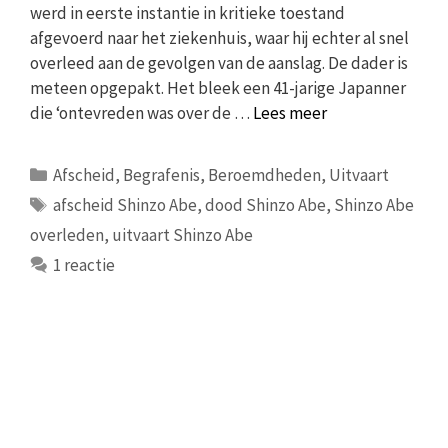
werd in eerste instantie in kritieke toestand
afgevoerd naar het ziekenhuis, waar hij echter al snel
overleed aan de gevolgen van de aanslag. De dader is
meteen opgepakt. Het bleek een 41-jarige Japanner
die ‘ontevreden was over de …
Lees meer
Categorieën
Afscheid
,
Begrafenis
,
Beroemdheden
,
Uitvaart
Tags
afscheid Shinzo Abe
,
dood Shinzo Abe
,
Shinzo Abe
overleden
,
uitvaart Shinzo Abe
1 reactie