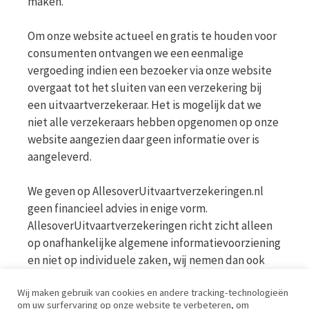
maken.
Om onze website actueel en gratis te houden voor
consumenten ontvangen we een eenmalige
vergoeding indien een bezoeker via onze website
overgaat tot het sluiten van een verzekering bij
een uitvaartverzekeraar. Het is mogelijk dat we
niet alle verzekeraars hebben opgenomen op onze
website aangezien daar geen informatie over is
aangeleverd.
We geven op AllesoverUitvaartverzekeringen.nl
geen financieel advies in enige vorm.
AllesoverUitvaartverzekeringen richt zicht alleen
op onafhankelijke algemene informatievoorziening
en niet op individuele zaken, wij nemen dan ook
geen persoonlijke vragen in behandeling. Bekijk
Wij maken gebruik van cookies en andere tracking-technologieën
voor meer informatie op de website van de AFM
om uw surfervaring op onze website te verbeteren, om