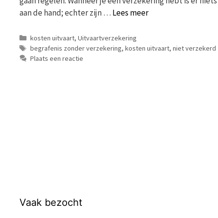
gaan regelen. Wanneer je een verzekering hebt is er niets
aan de hand; echter zijn …
Lees meer
Categorieën
kosten uitvaart
,
Uitvaartverzekering
Tags
begrafenis zonder verzekering
,
kosten uitvaart
,
niet verzekerd
Plaats een reactie
Vaak bezocht