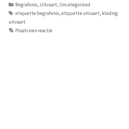
Categorieën
Begrafenis
,
Uitvaart
,
Uncategorized
Tags
etiquette begrafenis
,
etiquette uitvaart
,
kleding
uitvaart
Plaats een reactie