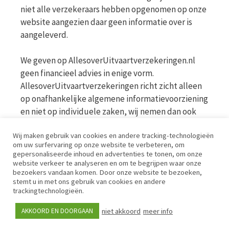
niet alle verzekeraars hebben opgenomen op onze
website aangezien daar geen informatie over is
aangeleverd.
We geven op AllesoverUitvaartverzekeringen.nl
geen financieel advies in enige vorm.
AllesoverUitvaartverzekeringen richt zicht alleen
op onafhankelijke algemene informatievoorziening
en niet op individuele zaken, wij nemen dan ook
geen persoonlijke vragen in behandeling. Bekijk
Wij maken gebruik van cookies en andere tracking-technologieën
voor meer informatie op de website van de AFM
om uw surfervaring op onze website te verbeteren, om
www.afm.nl
gepersonaliseerde inhoud en advertenties te tonen, om onze
website verkeer te analyseren en om te begrijpen waar onze
bezoekers vandaan komen. Door onze website te bezoeken,
Disclaimer | Privacy | Cookies | Werkwijze
stemt u in met ons gebruik van cookies en andere
trackingtechnologieën.
niet akkoord
meer info
AKKOORD EN DOORGAAN
© iPublishing 2026