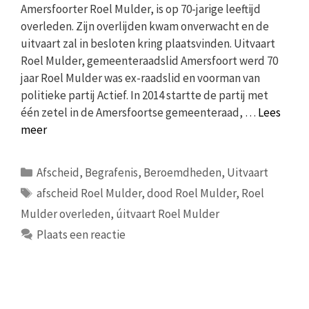
Amersfoorter Roel Mulder, is op 70-jarige leeftijd
overleden. Zijn overlijden kwam onverwacht en de
uitvaart zal in besloten kring plaatsvinden. Uitvaart
Roel Mulder, gemeenteraadslid Amersfoort werd 70
jaar Roel Mulder was ex-raadslid en voorman van
politieke partij Actief. In 2014 startte de partij met
één zetel in de Amersfoortse gemeenteraad, …
Lees
meer
Categorieën
Afscheid
,
Begrafenis
,
Beroemdheden
,
Uitvaart
Tags
afscheid Roel Mulder
,
dood Roel Mulder
,
Roel
Mulder overleden
,
úitvaart Roel Mulder
Plaats een reactie