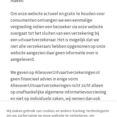
maken.
Om onze website actueel en gratis te houden voor
consumenten ontvangen we een eenmalige
vergoeding indien een bezoeker via onze website
overgaat tot het sluiten van een verzekering bij
een uitvaartverzekeraar. Het is mogelijk dat we
niet alle verzekeraars hebben opgenomen op onze
website aangezien daar geen informatie over is
aangeleverd.
We geven op AllesoverUitvaartverzekeringen.nl
geen financieel advies in enige vorm.
AllesoverUitvaartverzekeringen richt zicht alleen
op onafhankelijke algemene informatievoorziening
en niet op individuele zaken, wij nemen dan ook
geen persoonlijke vragen in behandeling. Bekijk
Wij maken gebruik van cookies en andere tracking-technologieën
voor meer informatie op de website van de AFM
om uw surfervaring op onze website te verbeteren, om