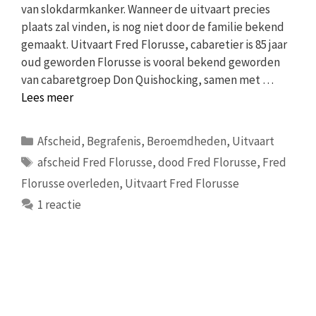
van slokdarmkanker. Wanneer de uitvaart precies
plaats zal vinden, is nog niet door de familie bekend
gemaakt. Uitvaart Fred Florusse, cabaretier is 85 jaar
oud geworden Florusse is vooral bekend geworden
van cabaretgroep Don Quishocking, samen met …
Lees meer
Categorieën
Afscheid
,
Begrafenis
,
Beroemdheden
,
Uitvaart
Tags
afscheid Fred Florusse
,
dood Fred Florusse
,
Fred
Florusse overleden
,
Uitvaart Fred Florusse
1 reactie