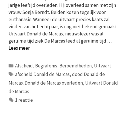
jarige leeftijd overleden. Hij overleed samen met zijn
vrouw Sonja Berndt. Beiden kozen tegelijk voor
euthanasie. Wanneer de uitvaart precies kaats zal
vinden van het echtpaar, is nog niet bekend gemaakt.
Uitvaart Donald de Marcas, nieuwslezer was al
geruime tijd ziek De Marcas leed al geruime tijd …
Lees meer
Categorieën
Afscheid
,
Begrafenis
,
Beroemdheden
,
Uitvaart
Tags
afscheid Donald de Marcas
,
dood Donald de
Marcas. Donald de Marcas overleden
,
Uitvaart Donald
de Marcas
1 reactie