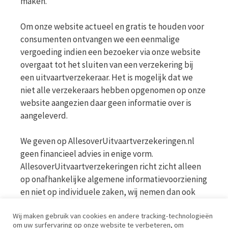
maken.
Om onze website actueel en gratis te houden voor
consumenten ontvangen we een eenmalige
vergoeding indien een bezoeker via onze website
overgaat tot het sluiten van een verzekering bij
een uitvaartverzekeraar. Het is mogelijk dat we
niet alle verzekeraars hebben opgenomen op onze
website aangezien daar geen informatie over is
aangeleverd.
We geven op AllesoverUitvaartverzekeringen.nl
geen financieel advies in enige vorm.
AllesoverUitvaartverzekeringen richt zicht alleen
op onafhankelijke algemene informatievoorziening
en niet op individuele zaken, wij nemen dan ook
geen persoonlijke vragen in behandeling. Bekijk
Wij maken gebruik van cookies en andere tracking-technologieën
voor meer informatie op de website van de AFM
om uw surfervaring op onze website te verbeteren, om