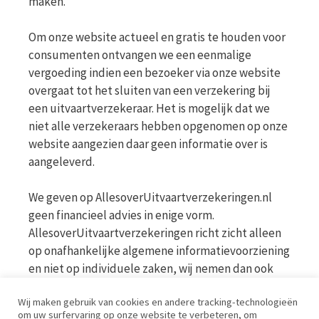
maken.
Om onze website actueel en gratis te houden voor
consumenten ontvangen we een eenmalige
vergoeding indien een bezoeker via onze website
overgaat tot het sluiten van een verzekering bij
een uitvaartverzekeraar. Het is mogelijk dat we
niet alle verzekeraars hebben opgenomen op onze
website aangezien daar geen informatie over is
aangeleverd.
We geven op AllesoverUitvaartverzekeringen.nl
geen financieel advies in enige vorm.
AllesoverUitvaartverzekeringen richt zicht alleen
op onafhankelijke algemene informatievoorziening
en niet op individuele zaken, wij nemen dan ook
geen persoonlijke vragen in behandeling. Bekijk
Wij maken gebruik van cookies en andere tracking-technologieën
voor meer informatie op de website van de AFM
om uw surfervaring op onze website te verbeteren, om