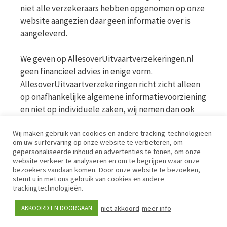
niet alle verzekeraars hebben opgenomen op onze
website aangezien daar geen informatie over is
aangeleverd.
We geven op AllesoverUitvaartverzekeringen.nl
geen financieel advies in enige vorm.
AllesoverUitvaartverzekeringen richt zicht alleen
op onafhankelijke algemene informatievoorziening
en niet op individuele zaken, wij nemen dan ook
geen persoonlijke vragen in behandeling. Bekijk
Wij maken gebruik van cookies en andere tracking-technologieën
voor meer informatie op de website van de AFM
om uw surfervaring op onze website te verbeteren, om
www.afm.nl
gepersonaliseerde inhoud en advertenties te tonen, om onze
website verkeer te analyseren en om te begrijpen waar onze
bezoekers vandaan komen. Door onze website te bezoeken,
Disclaimer | Privacy | Cookies | Werkwijze
stemt u in met ons gebruik van cookies en andere
trackingtechnologieën.
niet akkoord
meer info
AKKOORD EN DOORGAAN
© iPublishing 2026