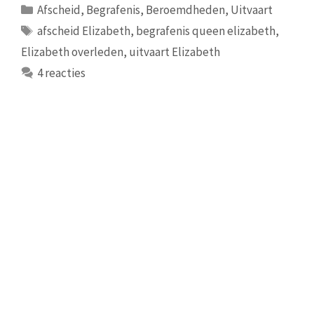
Categorieën
Afscheid
,
Begrafenis
,
Beroemdheden
,
Uitvaart
Tags
afscheid Elizabeth
,
begrafenis queen elizabeth
,
Elizabeth overleden
,
uitvaart Elizabeth
4 reacties