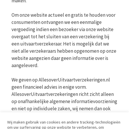
maken.
Om onze website actueel en gratis te houden voor
consumenten ontvangen we een eenmalige
vergoeding indien een bezoeker via onze website
overgaat tot het sluiten van een verzekering bij
een uitvaartverzekeraar. Het is mogelijk dat we
niet alle verzekeraars hebben opgenomen op onze
website aangezien daar geen informatie over is
aangeleverd.
We geven op AllesoverUitvaartverzekeringen.nl
geen financieel advies in enige vorm.
AllesoverUitvaartverzekeringen richt zicht alleen
op onafhankelijke algemene informatievoorziening
en niet op individuele zaken, wij nemen dan ook
geen persoonlijke vragen in behandeling. Bekijk
Wij maken gebruik van cookies en andere tracking-technologieën
voor meer informatie op de website van de AFM
om uw surfervaring op onze website te verbeteren, om