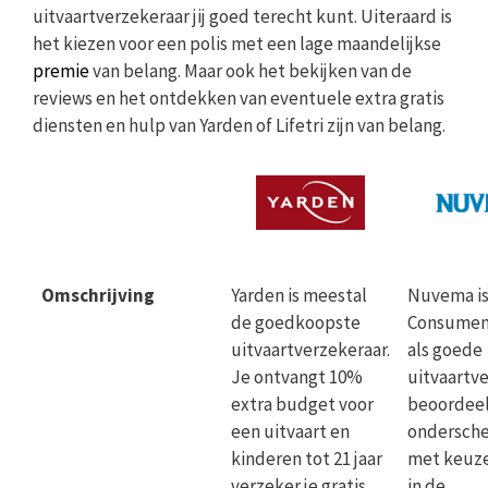
uitvaartverzekeraar jij goed terecht kunt. Uiteraard is
het kiezen voor een polis met een lage maandelijkse
premie
van belang. Maar ook het bekijken van de
reviews en het ontdekken van eventuele extra gratis
diensten en hulp van Yarden of Lifetri zijn van belang.
Omschrijving
Yarden is meestal
Nuvema is
de goedkoopste
Consume
uitvaartverzekeraar.
als goede
Je ontvangt 10%
uitvaartv
extra budget voor
beoordeel
een uitvaart en
ondersch
kinderen tot 21 jaar
met keuze
verzeker je gratis
in de