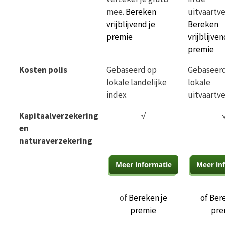
mee.
Bereken
uitvaartve
vrijblijvend je
Bereken
premie
vrijblijven
premie
Kosten polis
Gebaseerd op
Gebaseer
lokale landelijke
lokale
index
uitvaartv
Kapitaalverzekering
√
en
naturaverzekering
of
Bereken je
of Ber
premie
pre