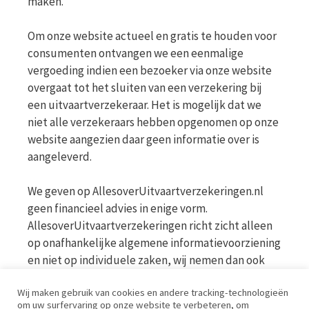
maken.
Om onze website actueel en gratis te houden voor
consumenten ontvangen we een eenmalige
vergoeding indien een bezoeker via onze website
overgaat tot het sluiten van een verzekering bij
een uitvaartverzekeraar. Het is mogelijk dat we
niet alle verzekeraars hebben opgenomen op onze
website aangezien daar geen informatie over is
aangeleverd.
We geven op AllesoverUitvaartverzekeringen.nl
geen financieel advies in enige vorm.
AllesoverUitvaartverzekeringen richt zicht alleen
op onafhankelijke algemene informatievoorziening
en niet op individuele zaken, wij nemen dan ook
geen persoonlijke vragen in behandeling. Bekijk
Wij maken gebruik van cookies en andere tracking-technologieën
voor meer informatie op de website van de AFM
om uw surfervaring op onze website te verbeteren, om