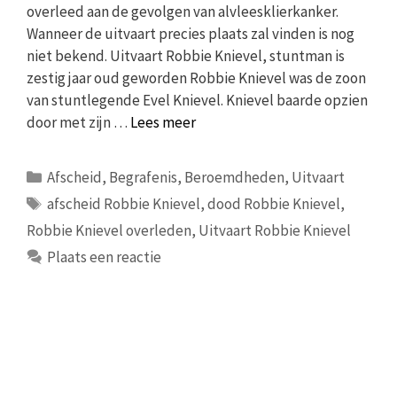
overleed aan de gevolgen van alvleesklierkanker.
Wanneer de uitvaart precies plaats zal vinden is nog
niet bekend. Uitvaart Robbie Knievel, stuntman is
zestig jaar oud geworden Robbie Knievel was de zoon
van stuntlegende Evel Knievel. Knievel baarde opzien
door met zijn …
Lees meer
Categorieën
Afscheid
,
Begrafenis
,
Beroemdheden
,
Uitvaart
Tags
afscheid Robbie Knievel
,
dood Robbie Knievel
,
Robbie Knievel overleden
,
Uitvaart Robbie Knievel
Plaats een reactie