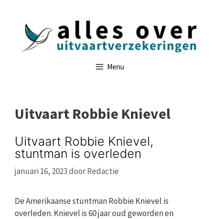
Ga
naar
de
inhoud
Menu
Uitvaart Robbie Knievel
Uitvaart Robbie Knievel,
stuntman is overleden
januari 16, 2023
door
Redactie
De Amerikaanse stuntman Robbie Knievel is
overleden. Knievel is 60 jaar oud geworden en