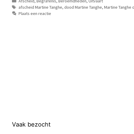
Categorieën
Afscheid
,
Begrafenis
,
Beroemdheden
,
Uitvaart
Tags
afscheid Martine Tanghe
,
dood Martine Tanghe
,
Martine Tanghe 
Plaats een reactie
Vaak bezocht