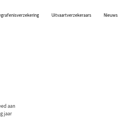
grafenisverzekering
Uitvaartverzekeraars
Nieuws
eed aan
g jaar