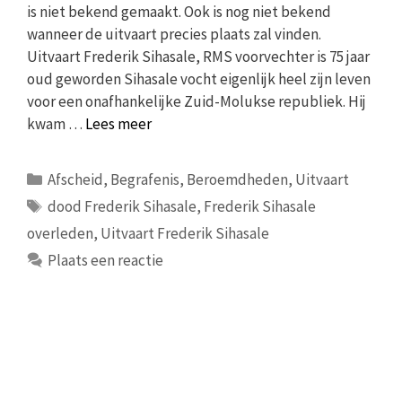
is niet bekend gemaakt. Ook is nog niet bekend
wanneer de uitvaart precies plaats zal vinden.
Uitvaart Frederik Sihasale, RMS voorvechter is 75 jaar
oud geworden Sihasale vocht eigenlijk heel zijn leven
voor een onafhankelijke Zuid-Molukse republiek. Hij
kwam …
Lees meer
Categorieën
Afscheid
,
Begrafenis
,
Beroemdheden
,
Uitvaart
Tags
dood Frederik Sihasale
,
Frederik Sihasale
overleden
,
Uitvaart Frederik Sihasale
Plaats een reactie