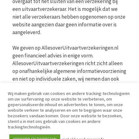
overgaat tot het sluiten van een verzekering bij
een uitvaartverzekeraar. Het is mogelijk dat we
niet alle verzekeraars hebben opgenomen op onze
website aangezien daar geen informatie over is
aangeleverd.
We geven op AllesoverUitvaartverzekeringen.nl
geen financieel advies in enige vorm.
AllesoverUitvaartverzekeringen richt zicht alleen
op onafhankelijke algemene informatievoorziening
en niet op individuele zaken, wij nemen dan ook
geen persoonlijke vragen in behandeling. Bekijk
Wij maken gebruik van cookies en andere tracking-technologieën
voor meer informatie op de website van de AFM
om uw surfervaring op onze website te verbeteren, om
www.afm.nl
gepersonaliseerde inhoud en advertenties te tonen, om onze
website verkeer te analyseren en om te begrijpen waar onze
bezoekers vandaan komen. Door onze website te bezoeken,
Disclaimer | Privacy | Cookies | Werkwijze
stemt u in met ons gebruik van cookies en andere
trackingtechnologieën.