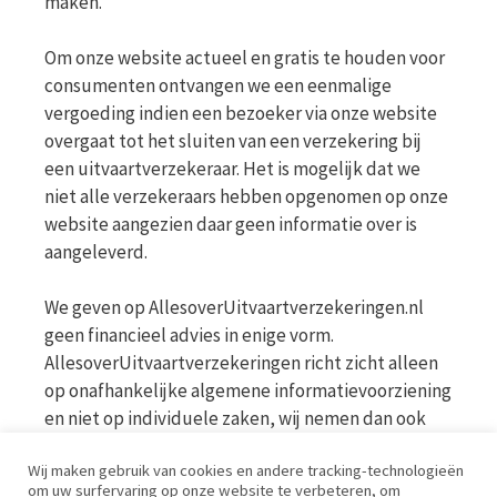
maken.
Om onze website actueel en gratis te houden voor
consumenten ontvangen we een eenmalige
vergoeding indien een bezoeker via onze website
overgaat tot het sluiten van een verzekering bij
een uitvaartverzekeraar. Het is mogelijk dat we
niet alle verzekeraars hebben opgenomen op onze
website aangezien daar geen informatie over is
aangeleverd.
We geven op AllesoverUitvaartverzekeringen.nl
geen financieel advies in enige vorm.
AllesoverUitvaartverzekeringen richt zicht alleen
op onafhankelijke algemene informatievoorziening
en niet op individuele zaken, wij nemen dan ook
geen persoonlijke vragen in behandeling. Bekijk
Wij maken gebruik van cookies en andere tracking-technologieën
voor meer informatie op de website van de AFM
om uw surfervaring op onze website te verbeteren, om