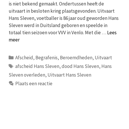
is niet bekend gemaakt. Ondertussen heeft de
uitvaart in besloten kring plaatsgevonden. Uitvaart
Hans Sleven, voetballer is 86 jaar oud geworden Hans
Sleven werd in Duitsland geboren en speelde in
totaal tien seizoen voor VVV in Venlo. Met die …
Lees
meer
Categorieën
Afscheid
,
Begrafenis
,
Beroemdheden
,
Uitvaart
Tags
afscheid Hans Sleven
,
dood Hans Sleven
,
Hans
Sleven overleden
,
Uitvaart Hans Sleven
Plaats een reactie