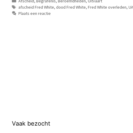
Categorieën
Afscheid
,
Begrafenis
,
Beroemdheden
,
Uitvaart
Tags
afscheid Fred White
,
dood Fred White
,
Fred White overleden
,
Ui
Plaats een reactie
Vaak bezocht