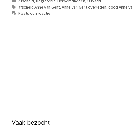
Categorieën
Afscheid
,
Begrafenis
,
Beroemdheden
,
Uitvaart
Tags
afscheid Anne van Gent
,
Anne van Gent overleden
,
dood Anne v
Plaats een reactie
Vaak bezocht