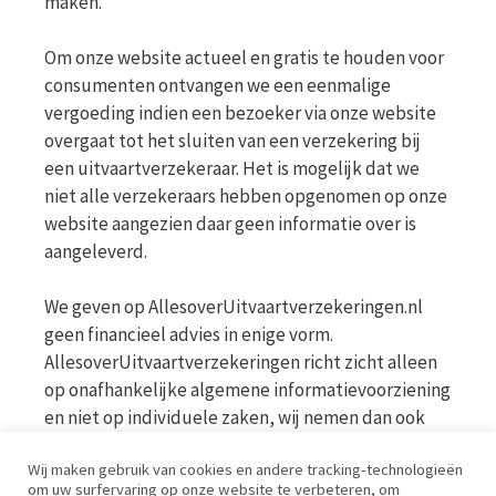
maken.
Om onze website actueel en gratis te houden voor
consumenten ontvangen we een eenmalige
vergoeding indien een bezoeker via onze website
overgaat tot het sluiten van een verzekering bij
een uitvaartverzekeraar. Het is mogelijk dat we
niet alle verzekeraars hebben opgenomen op onze
website aangezien daar geen informatie over is
aangeleverd.
We geven op AllesoverUitvaartverzekeringen.nl
geen financieel advies in enige vorm.
AllesoverUitvaartverzekeringen richt zicht alleen
op onafhankelijke algemene informatievoorziening
en niet op individuele zaken, wij nemen dan ook
geen persoonlijke vragen in behandeling. Bekijk
Wij maken gebruik van cookies en andere tracking-technologieën
voor meer informatie op de website van de AFM
om uw surfervaring op onze website te verbeteren, om