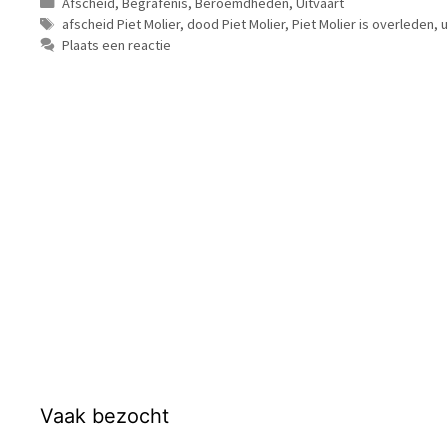
Categorieën
Afscheid
,
Begrafenis
,
Beroemdheden
,
Uitvaart
Tags
afscheid Piet Molier
,
dood Piet Molier
,
Piet Molier is overleden
,
u
Plaats een reactie
Vaak bezocht