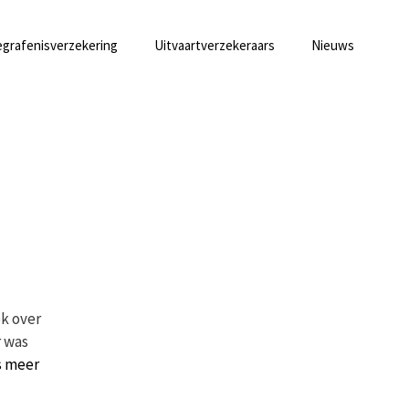
grafenisverzekering
Uitvaartverzekeraars
Nieuws
ok over
r was
s meer