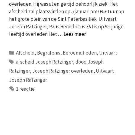
overleden. Hij was al enige tijd behoorlijk ziek. Het
afscheid zal plaatsvinden op 5 januari om 09.30 uur op
het grote plein van de Sint Peterbasiliek. Uitvaart
Joseph Ratzinger, Paus Benedictus XVI is op 95-jarige
leeftijd overleden Het …
Lees meer
Categorieën
Afscheid
,
Begrafenis
,
Beroemdheden
,
Uitvaart
Tags
afscheid Joseph Ratzinger
,
dood Joseph
Ratzinger
,
Joseph Ratzinger overleden
,
Uitvaart
Joseph Ratzinger
1 reactie