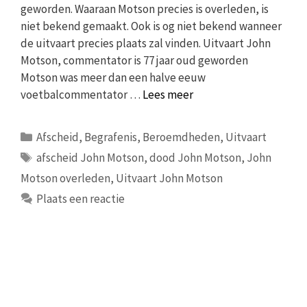
geworden. Waaraan Motson precies is overleden, is
niet bekend gemaakt. Ook is og niet bekend wanneer
de uitvaart precies plaats zal vinden. Uitvaart John
Motson, commentator is 77 jaar oud geworden
Motson was meer dan een halve eeuw
voetbalcommentator …
Lees meer
Categorieën
Afscheid
,
Begrafenis
,
Beroemdheden
,
Uitvaart
Tags
afscheid John Motson
,
dood John Motson
,
John
Motson overleden
,
Uitvaart John Motson
Plaats een reactie