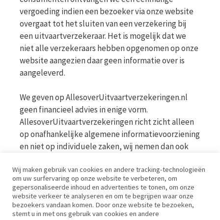
vergoeding indien een bezoeker via onze website
overgaat tot het sluiten van een verzekering bij
een uitvaartverzekeraar. Het is mogelijk dat we
niet alle verzekeraars hebben opgenomen op onze
website aangezien daar geen informatie over is
aangeleverd.
We geven op AllesoverUitvaartverzekeringen.nl
geen financieel advies in enige vorm.
AllesoverUitvaartverzekeringen richt zicht alleen
op onafhankelijke algemene informatievoorziening
en niet op individuele zaken, wij nemen dan ook
geen persoonlijke vragen in behandeling. Bekijk
Wij maken gebruik van cookies en andere tracking-technologieën
voor meer informatie op de website van de AFM
om uw surfervaring op onze website te verbeteren, om
www.afm.nl
gepersonaliseerde inhoud en advertenties te tonen, om onze
website verkeer te analyseren en om te begrijpen waar onze
bezoekers vandaan komen. Door onze website te bezoeken,
Disclaimer | Privacy | Cookies | Werkwijze
stemt u in met ons gebruik van cookies en andere