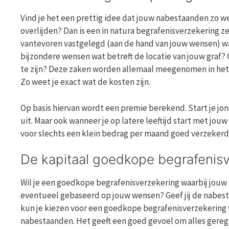
Vind je het een prettig idee dat jouw nabestaanden zo w
overlijden? Dan is een in natura begrafenisverzekering 
vantevoren vastgelegd (aan de hand van jouw wensen) wat
bijzondere wensen wat betreft de locatie van jouw graf? O
te zijn? Deze zaken worden allemaal meegenomen in het
Zo weet je exact wat de kosten zijn.
Op basis hiervan wordt een premie berekend. Start je jo
uit. Maar ook wanneer je op latere leeftijd start met j
voor slechts een klein bedrag per maand goed verzekerd t
De kapitaal goedkope begrafenis
Wil je een goedkope begrafenisverzekering waarbij jouw 
eventueel gebaseerd op jouw wensen? Geef jij de nabest
kun je kiezen voor een goedkope begrafenisverzekering 
nabestaanden. Het geeft een goed gevoel om alles gere