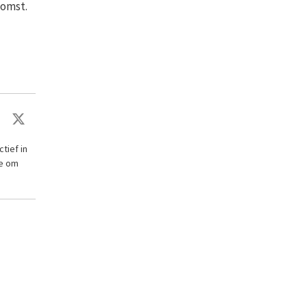
komst.
tief in
ie om