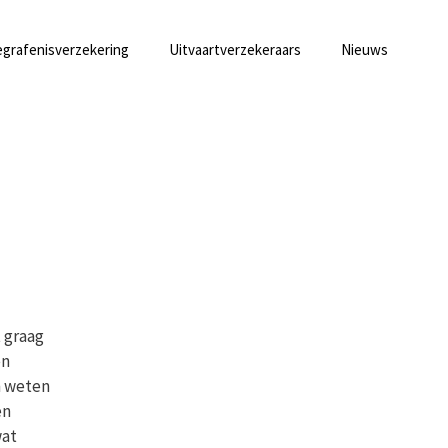
grafenisverzekering
Uitvaartverzekeraars
Nieuws
t graag
en
n weten
en
wat