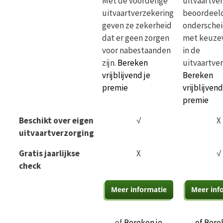
Met de voordelige
uitvaartve
uitvaartverzekering
beoordeeld
geven ze zekerheid
ondersche
dat er geen zorgen
met keuzev
voor nabestaanden
in de
zijn.
Bereken
uitvaartver
vrijblijvend je
Bereken
premie
vrijblijvend
premie
Beschikt over eigen
√
X
uitvaartverzorging
Gratis jaarlijkse
X
√
check
of
Bereken je
of Bere