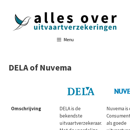
Ga
naar
de
inhoud
Menu
DELA of Nuvema
Omschrijving
DELA is de
Nuvema is 
bekendste
Consumen
uitvaartverzekeraar.
als goede